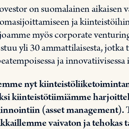
ovestor on suomalainen aikaisen 
omasijoittamiseen ja kiinteistöihin
joamme myös corporate venturing
stuu yli 30 ammattilaisesta, jotka 
eatempoisessa ja innovatiivisessa i
mme nyt kiinteistöliiketoimint
ksi kiinteistötiimiämme harjoitte
linnointiin (asset management). 
akkaillemme vaivaton ja tehokas t