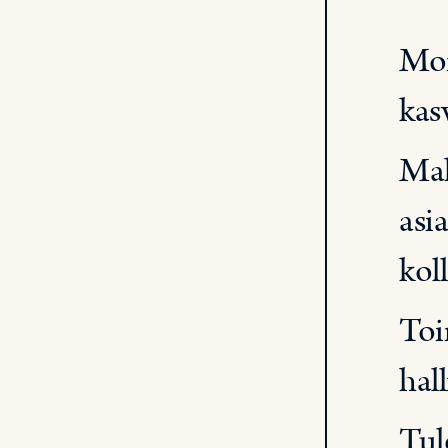
Mon
kas
Mah
asi
koll
Toi
hal
Tul