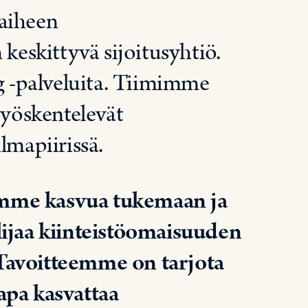
vaiheen
 keskittyvä sijoitusyhtiö.
 -palveluita. Tiimimme
työskentelevät
lmapiirissä.
amme kasvua tukemaan ja
lijaa kiinteistöomaisuuden
Tavoitteemme on tarjota
apa kasvattaa