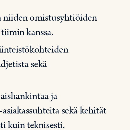
a niiden omistusyhtiöiden
tiimin kanssa.
iinteistökohteiden
djetista sekä
laishankintaa ja
siakassuhteita sekä kehität
ti kuin teknisesti.