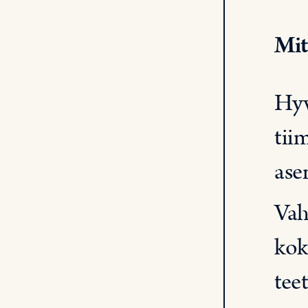
Mit
Hyv
tii
ase
Vah
kok
teet