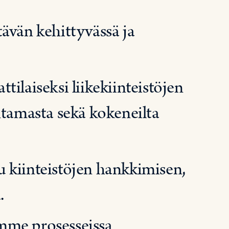
ävän kehittyvässä ja
ilaiseksi liikekiinteistöjen
ntamasta sekä kokeneilta
 kiinteistöjen hankkimisen,
.
mme prosesseissa