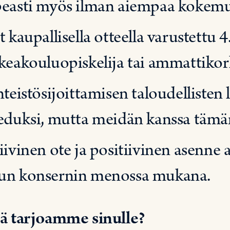
easti myös ilman aiempaa kokemu
t kaupallisella otteella varustettu 
keakouluopiskelija tai ammattikork
nteistösijoittamisen taloudelliste
eduksi, mutta meidän kanssa tämän
iivinen ote ja positiivinen asenne 
n konsernin menossa mukana.
ä tarjoamme sinulle?