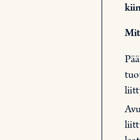
kii
Mit
Pää
tuo
liit
Avu
lii