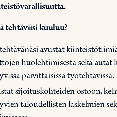
nteistövarallisuutta.
ä tehtäviisi kuuluu
?
tehtävänäsi avustat kiinteistötiimi
ttojen huolehtimisesta sekä autat 
tyvissä päivittäisissä työtehtävissä.
stat sijoituskohteiden ostoon, keh
ttyvien taloudellisten laskelmien s