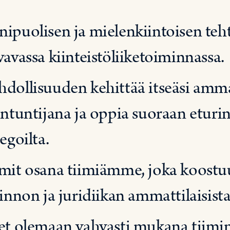
ipuolisen ja mielenkiintoisen teht
vavassa kiinteistöliiketoiminnassa.
dollisuuden kehittää itseäsi ammatt
antuntijana ja oppia suoraan eturi
egoilta.
mit osana tiimiämme, joka koostuu
linnon ja juridiikan ammattilaisista
et olemaan vahvasti mukana tiimi