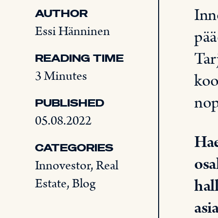
Inn
AUTHOR
Essi Hänninen
pää
Tar
READING TIME
3 Minutes
koo
nop
PUBLISHED
05.08.2022
Hae
CATEGORIES
osa
Innovestor
,
Real
hal
Estate
,
Blog
asi