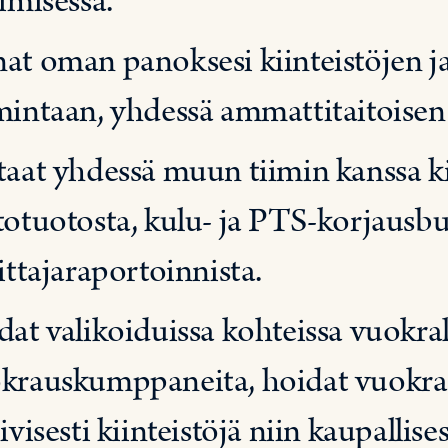
timisessa.
at oman panoksesi kiinteistöjen j
mintaan, yhdessä ammattitaitoisen 
taat yhdessä muun tiimin kanssa k
totuotosta, kulu- ja PTS-korjausbu
oittajaraportoinnista.
dat valikoiduissa kohteissa vuokra
krauskumppaneita, hoidat vuokra-a
ivisesti kiinteistöjä niin kaupallises