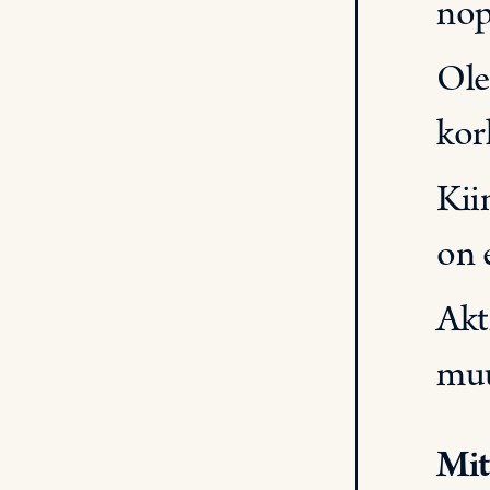
nop
Ole
kor
Kii
on 
Akt
muu
Mit