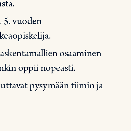
sta.
4.-5. vuoden
eaopiskelija.
n laskentamallien osaaminen
kin oppii nopeasti.
auttavat pysymään tiimin ja