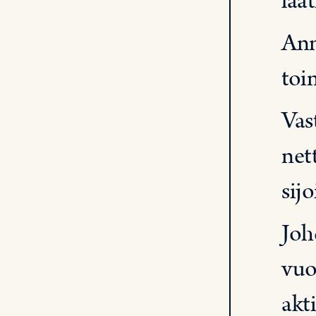
laa
Ann
toi
Vas
net
sij
Joh
vuo
akti