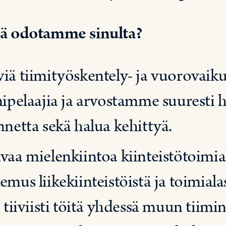
ä odotamme sinulta?
iä tiimityöskentely- ja vuorovaik
mipelaajia ja arvostamme suuresti h
nnetta sekä halua kehittyä.
vaa mielenkiintoa kiinteistötoimia
emus liikekiinteistöistä ja toimial
 tiiviisti töitä yhdessä muun tiimin