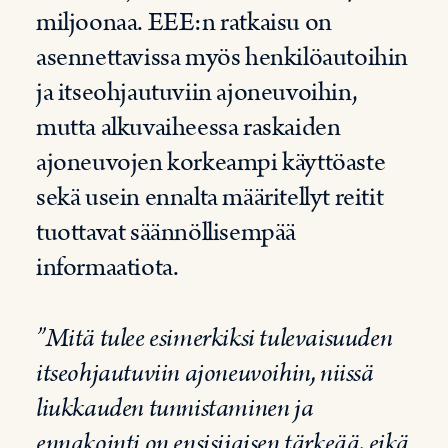
miljoonaa. EEE:n ratkaisu on
asennettavissa myös henkilöautoihin
ja itseohjautuviin ajoneuvoihin,
mutta alkuvaiheessa raskaiden
ajoneuvojen korkeampi käyttöaste
sekä usein ennalta määritellyt reitit
tuottavat säännöllisempää
informaatiota.
”Mitä tulee esimerkiksi tulevaisuuden
itseohjautuviin ajoneuvoihin, niissä
liukkauden tunnistaminen ja
ennakointi on ensisijaisen tärkeää, eikä