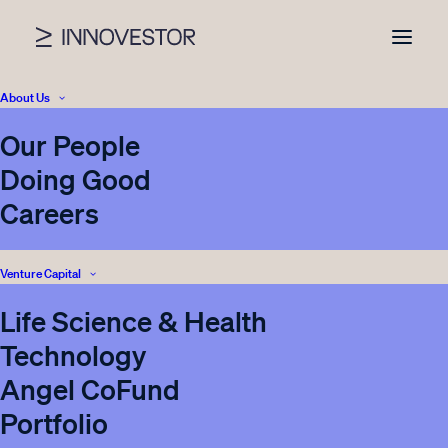
About Us
Our People
Doing Good
Careers
Venture Capital
EEE Innovations Oy
Life Science & Health
valjastaa raskaan
Technology
liikenteen ajoneuvot
Angel CoFund
liikkuviksi
Portfolio